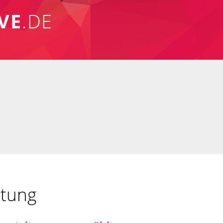
VE
.DE
ltung