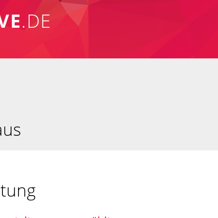
VE
.DE
aus
ltung